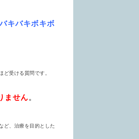
バキバキボキボ
ほど受ける質問です。
りません
。
など、
治療を目的とした