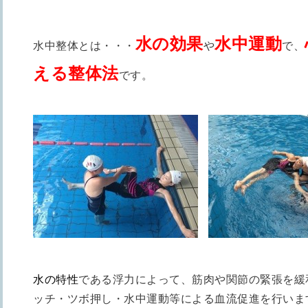
水の効果
水中運動
水中整体とは・・・
や
で、
える整体法
です。
水の特性
である浮力によって、
筋肉や関節の緊張を緩
ッ
チ・ツボ押し・水中運動等による血流促進を行いま