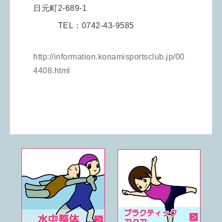
日元町2-689-1
TEL：0742-43-9585
http://information.konamisportsclub.jp/00
4408.html